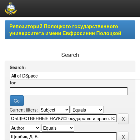
Skip
Репозиторий Полоцкого государственного
navigation
университета имени Евфросинии Полоцкой
Search
Search:
for
Current filters: