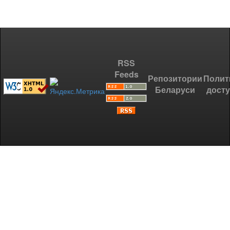
RSS
Feeds
Репозитории
Полит
Беларуси
дост