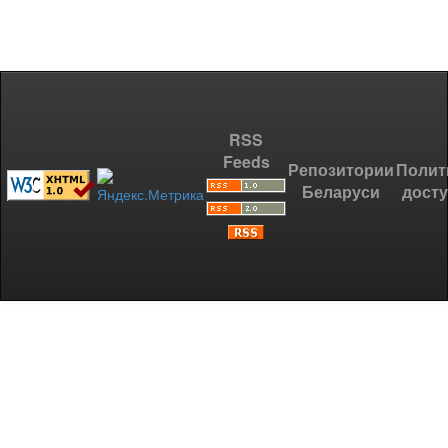
RSS
Feeds
Репозитории
Полит
Беларуси
дост