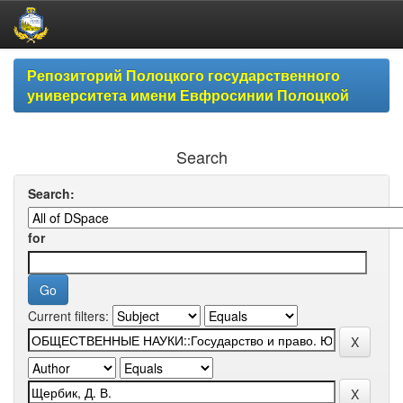
Skip
Репозиторий Полоцкого государственного
navigation
университета имени Евфросинии Полоцкой
Search
Search:
for
Current filters: