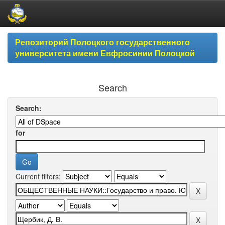
Skip
Репозиторий Полоцкого государственного
navigation
университета имени Евфросинии Полоцкой
Search
Search:
for
Current filters: