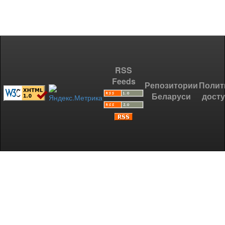
RSS
Feeds
Репозитории
Полит
Беларуси
дост