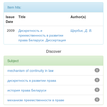
Item hits:
Issue
Title
Author(s)
Date
2009
Дискретность и
Щербик, Д. В.
преемственность в развитии
права Беларуси. Диссертация
Discover
Subject
mechanism of continuity in law
1
дискретность в развитии права
1
история права Беларуси
1
механизм преемственности в праве
1