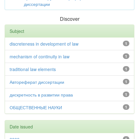
диссертации
Discover
Subject
discreteness in development of law
1
mechanism of continuity in law
1
traditional law elements
1
Автореферат диссертации
1
дискретность в развитии права
1
ОБЩЕСТВЕННЫЕ НАУКИ
1
Date issued