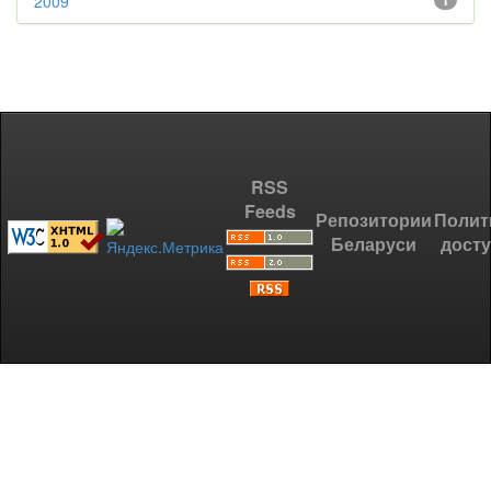
2009
1
RSS
Feeds
Репозитории
Полит
Беларуси
дост