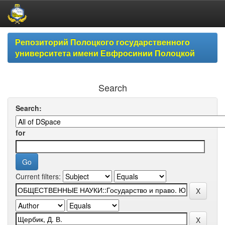
Skip
Репозиторий Полоцкого государственного
navigation
университета имени Евфросинии Полоцкой
Search
Search:
for
Current filters: