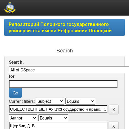
Skip
Репозиторий Полоцкого государственного
navigation
университета имени Евфросинии Полоцкой
Search
Search:
for
Current filters: