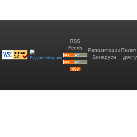
RSS
Feeds
Репозитории
Полит
Беларуси
дост