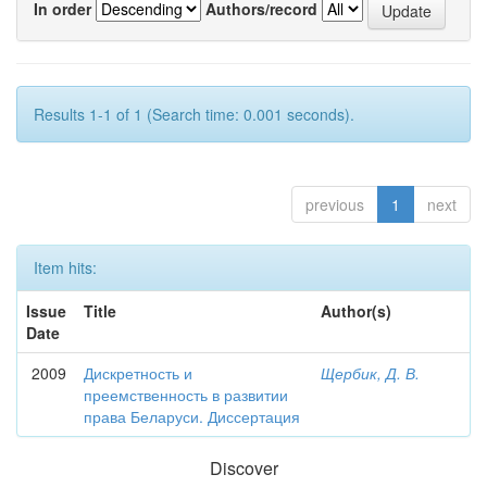
In order
Authors/record
Results 1-1 of 1 (Search time: 0.001 seconds).
previous
1
next
Item hits:
Issue
Title
Author(s)
Date
2009
Дискретность и
Щербик, Д. В.
преемственность в развитии
права Беларуси. Диссертация
Discover