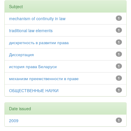
Subject
mechanism of continuity in law
1
traditional law elements
1
дискретность в развитии права
1
Диссертация
1
история права Беларуси
1
механизм преемственности в праве
1
ОБЩЕСТВЕННЫЕ НАУКИ
1
Date issued
2009
1