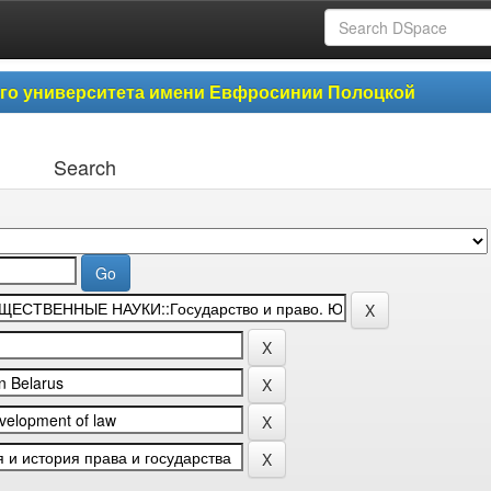
ого университета имени Евфросинии Полоцкой
Search