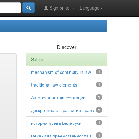
Sign on to:
Language
Discover
Subject
mechanism of continuity in law
1
traditional law elements
1
Автореферат диссертации
1
дискретность в развитии права
1
история права Беларуси
1
механизм преемственности в
1