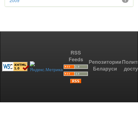
2009
1
RSS
Feeds
Репозитории
Полит
Беларуси
дост