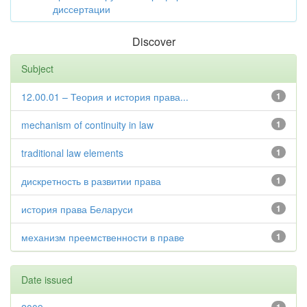
диссертации
Discover
Subject
12.00.01 – Теория и история права...
1
mechanism of continuity in law
1
traditional law elements
1
дискретность в развитии права
1
история права Беларуси
1
механизм преемственности в праве
1
Date issued