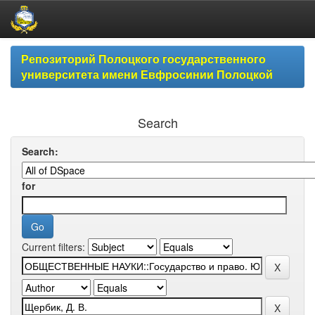
Skip
Репозиторий Полоцкого государственного
navigation
университета имени Евфросинии Полоцкой
Search
Search:
for
Current filters: