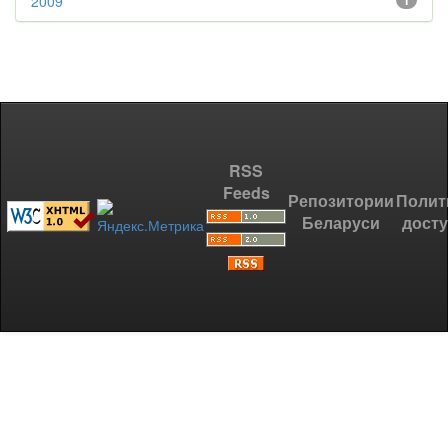
2009
1
RSS
Feeds
Репозитории
Полит
Беларуси
дост