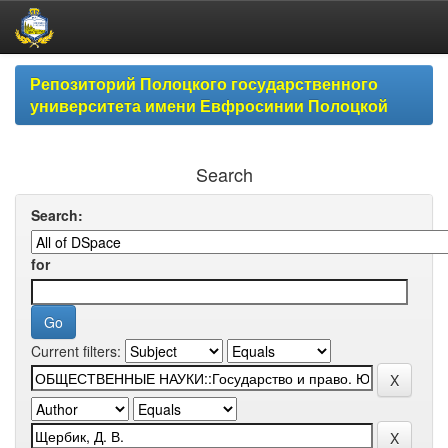
Skip
Репозиторий Полоцкого государственного
navigation
университета имени Евфросинии Полоцкой
Search
Search:
for
Current filters: