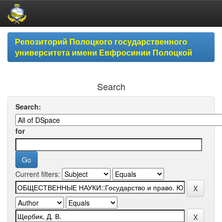
Skip
Репозиторий Полоцкого государственного
navigation
университета имени Евфросинии Полоцкой
Search
Search:
for
Current filters: