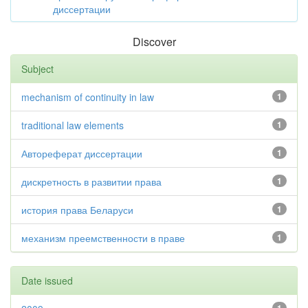
диссертации
Discover
Subject
mechanism of continuity in law
1
traditional law elements
1
Автореферат диссертации
1
дискретность в развитии права
1
история права Беларуси
1
механизм преемственности в праве
1
Date issued