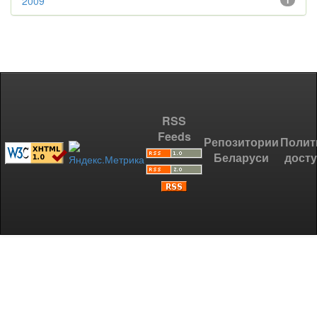
2009
1
RSS
Feeds
Репозитории
Полит
Беларуси
дост