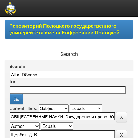
Skip
Репозиторий Полоцкого государственного
navigation
университета имени Евфросинии Полоцкой
Search
Search:
for
Current filters: