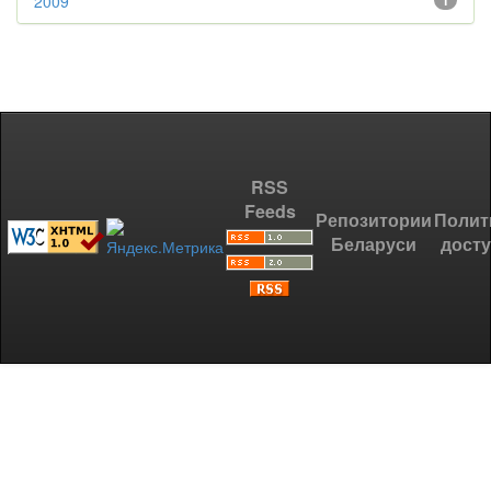
2009
1
RSS
Feeds
Репозитории
Полит
Беларуси
дост