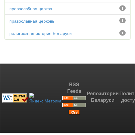
праваслаўная царква
1
православная церковь
1
религиозная история Беларуси
1
RSS
Feeds
Репозитории
Полит
Беларуси
дост