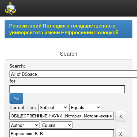
Skip
Репозиторий Полоцкого государственного
navigation
университета имени Евфросинии Полоцкой
Search
Search:
for
Current filters: