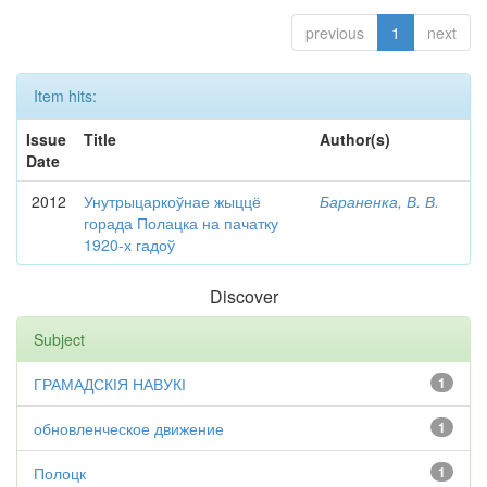
previous
1
next
Item hits:
Issue
Title
Author(s)
Date
2012
Унутрыцаркоўнае жыццё
Бараненка, В. В.
горада Полацка на пачатку
1920-х гадоў
Discover
Subject
ГРАМАДСКІЯ НАВУКІ
1
обновленческое движение
1
Полоцк
1