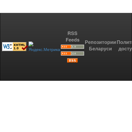
RSS
Feeds
Репозитории
Полит
Беларуси
дост