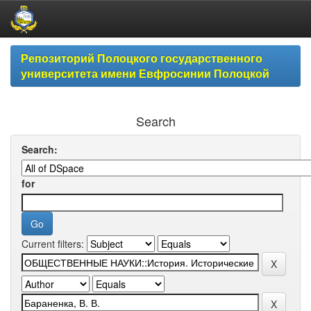
Skip
Репозиторий Полоцкого государственного
navigation
университета имени Евфросинии Полоцкой
Search
Search:
for
Current filters: