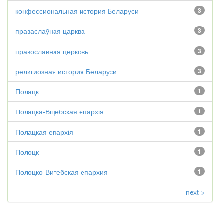
конфессиональная история Беларуси
3
праваслаўная царква
3
православная церковь
3
религиозная история Беларуси
3
Полацк
1
Полацка-Віцебская епархія
1
Полацкая епархія
1
Полоцк
1
Полоцко-Витебская епархия
1
next >