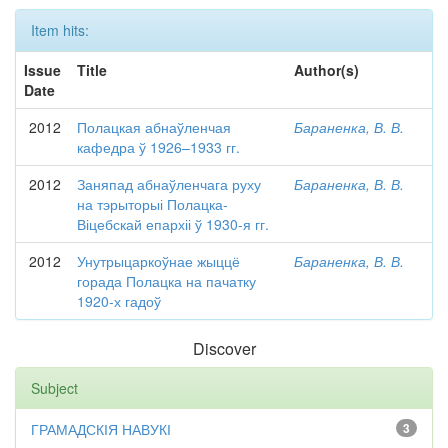
Item hits:
Issue
Title
Author(s)
Date
2012
Полацкая абнаўленчая
Бараненка, В. В.
кафедра ў 1926–1933 гг.
2012
Заняпад абнаўленчага руху
Бараненка, В. В.
на тэрыторыі Полацка-
Віцебскай епархіі ў 1930-я гг.
2012
Унутрыцаркоўнае жыццё
Бараненка, В. В.
горада Полацка на пачатку
1920-х гадоў
Discover
Subject
ГРАМАДСКІЯ НАВУКІ
3