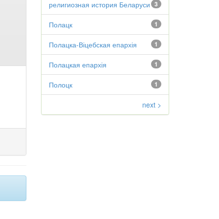
религиозная история Беларуси
3
Полацк
1
Полацка-Віцебская епархія
1
Полацкая епархія
1
Полоцк
1
next >