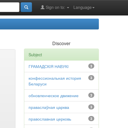
Sign on to:
Language
Discover
Subject
ГРАМАДСКІЯ НАВУКІ
3
конфессиональная история
3
Беларуси
обновленческое движение
3
праваслаўная царква
3
православная церковь
3