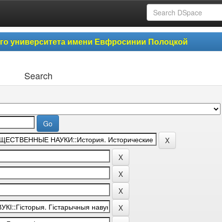
ого университета имени Евфросинии Полоцкой
Search