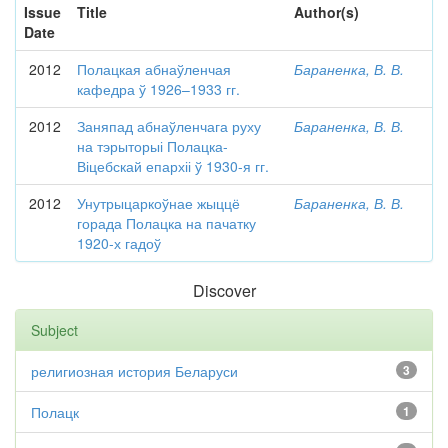
Issue
Title
Author(s)
Date
2012
Полацкая абнаўленчая
Бараненка, В. В.
кафедра ў 1926–1933 гг.
2012
Заняпад абнаўленчага руху
Бараненка, В. В.
на тэрыторыі Полацка-
Віцебскай епархіі ў 1930-я гг.
2012
Унутрыцаркоўнае жыццё
Бараненка, В. В.
горада Полацка на пачатку
1920-х гадоў
Discover
Subject
религиозная история Беларуси
3
Полацк
1