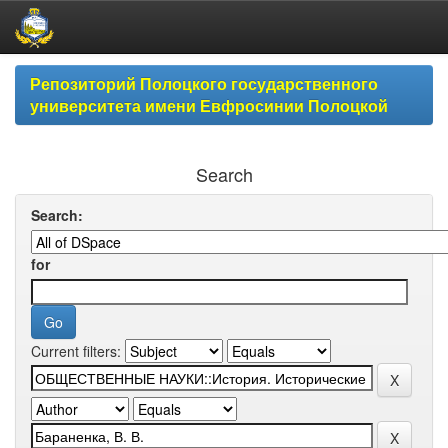
Skip
Репозиторий Полоцкого государственного
navigation
университета имени Евфросинии Полоцкой
Search
Search:
for
Current filters: