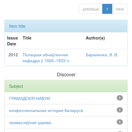
previous
1
next
Item hits:
Issue
Title
Author(s)
Date
2012
Полацкая абнаўленчая
Бараненка, В. В.
кафедра ў 1926–1933 гг.
Discover
Subject
ГРАМАДСКІЯ НАВУКІ
1
конфессиональная история Беларуси
1
праваслаўная царква
1