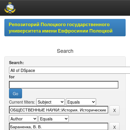
Skip
Репозиторий Полоцкого государственного
navigation
университета имени Евфросинии Полоцкой
Search
Search:
for
Current filters: