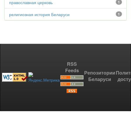
православная церковь
1
религиозная история Беларуси
1
RSS
Feeds
Репозитории
Полит
Беларуси
дост