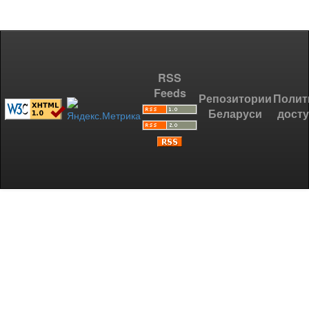
RSS
Feeds
Репозитории
Полит
Беларуси
дост