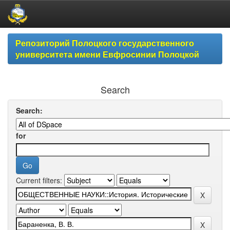
Skip
Репозиторий Полоцкого государственного
navigation
университета имени Евфросинии Полоцкой
Search
Search:
for
Current filters: