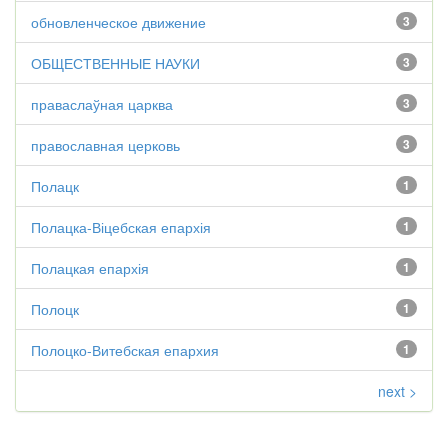
обновленческое движение
3
ОБЩЕСТВЕННЫЕ НАУКИ
3
праваслаўная царква
3
православная церковь
3
Полацк
1
Полацка-Віцебская епархія
1
Полацкая епархія
1
Полоцк
1
Полоцко-Витебская епархия
1
next >