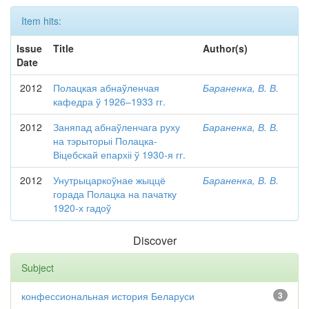
Item hits:
Issue
Title
Author(s)
Date
2012
Полацкая абнаўленчая
Бараненка, В. В.
кафедра ў 1926–1933 гг.
2012
Заняпад абнаўленчага руху
Бараненка, В. В.
на тэрыторыі Полацка-
Віцебскай епархіі ў 1930-я гг.
2012
Унутрыцаркоўнае жыццё
Бараненка, В. В.
горада Полацка на пачатку
1920-х гадоў
Discover
Subject
конфессиональная история Беларуси
3