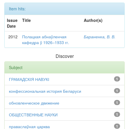
Item hits:
Issue
Title
Author(s)
Date
2012
Полацкая абнаўленчая
Бараненка, В. В.
кафедра ў 1926–1933 гг.
Discover
Subject
ГРАМАДСКІЯ НАВУКІ
1
конфессиональная история Беларуси
1
обновленческое движение
1
ОБЩЕСТВЕННЫЕ НАУКИ
1
праваслаўная царква
1