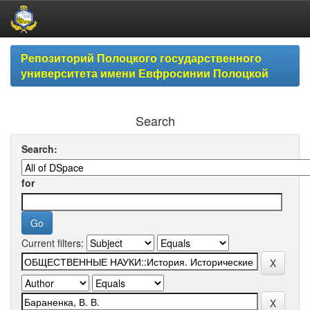
Skip
Репозиторий Полоцкого государственного
navigation
университета имени Евфросинии Полоцкой
Search
Search:
for
Current filters: