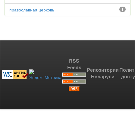
православная церковь
1
RSS
Feeds
Репозитории
Полит
Беларуси
дост