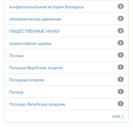
конфессиональная история Беларуси
3
обновленческое движение
3
ОБЩЕСТВЕННЫЕ НАУКИ
3
праваслаўная царква
3
Полацк
1
Полацка-Віцебская епархія
1
Полацкая епархія
1
Полоцк
1
Полоцко-Витебская епархия
1
next >