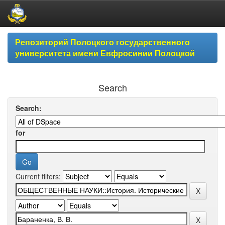
Skip
Репозиторий Полоцкого государственного
navigation
университета имени Евфросинии Полоцкой
Search
Search:
for
Current filters: