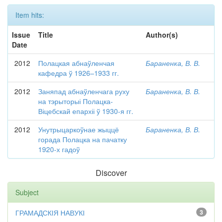
Item hits:
Issue
Title
Author(s)
Date
2012
Полацкая абнаўленчая
Бараненка, В. В.
кафедра ў 1926–1933 гг.
2012
Заняпад абнаўленчага руху
Бараненка, В. В.
на тэрыторыі Полацка-
Віцебскай епархіі ў 1930-я гг.
2012
Унутрыцаркоўнае жыццё
Бараненка, В. В.
горада Полацка на пачатку
1920-х гадоў
Discover
Subject
ГРАМАДСКІЯ НАВУКІ
3