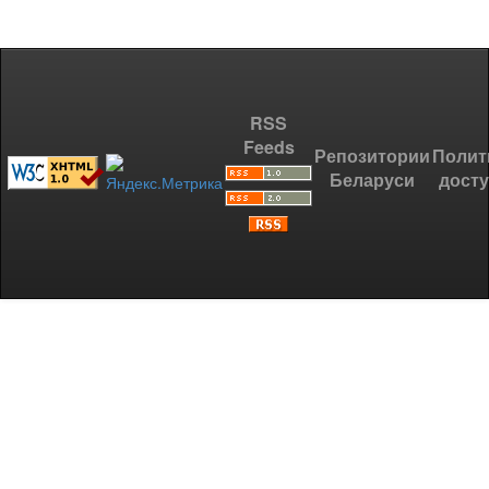
RSS
Feeds
Репозитории
Полит
Беларуси
дост