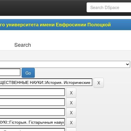
ого университета имени Евфросинии Полоцкой
Search