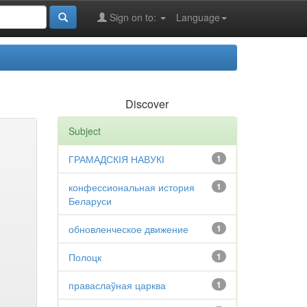
Sign on to:
Language
Discover
Subject
ГРАМАДСКІЯ НАВУКІ
1
конфессиональная история
1
Беларуси
обновленческое движение
1
Полоцк
1
праваслаўная царква
1