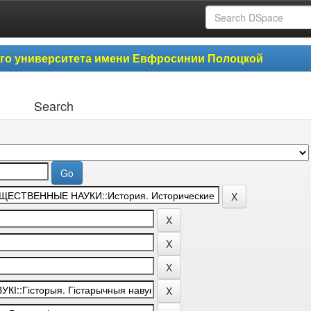
ого университета имени Евфросинии Полоцкой
Search