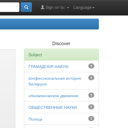
Sign on to:
Language
Discover
Subject
ГРАМАДСКІЯ НАВУКІ
1
конфессиональная история
1
Беларуси
обновленческое движение
1
ОБЩЕСТВЕННЫЕ НАУКИ
1
Полоцк
1