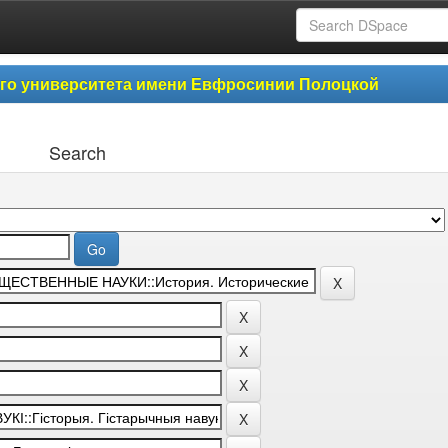
ого университета имени Евфросинии Полоцкой
Search