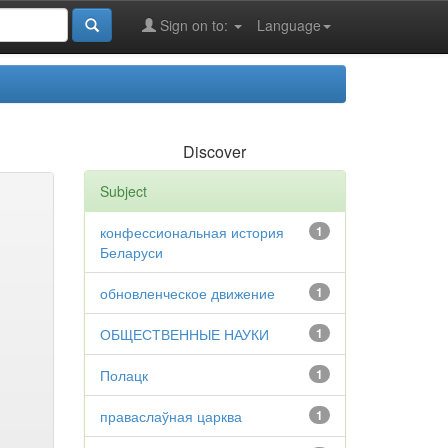
Sign on to:
Language
Discover
Subject
конфессиональная история
1
Беларуси
обновленческое движение
1
ОБЩЕСТВЕННЫЕ НАУКИ
1
Полацк
1
праваслаўная царква
1