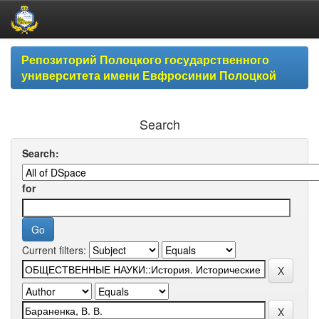
Skip
Репозиторий Полоцкого государственного
navigation
университета имени Евфросинии Полоцкой
Search
Search:
for
Current filters: