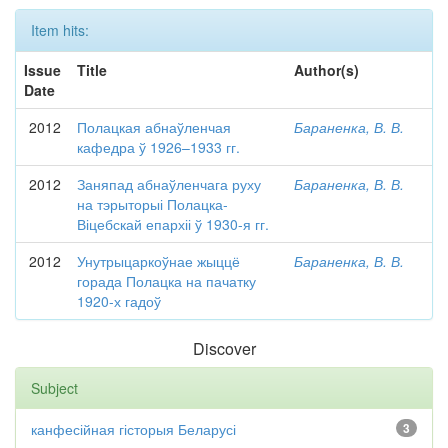
Item hits:
Issue
Title
Author(s)
Date
2012
Полацкая абнаўленчая
Бараненка, В. В.
кафедра ў 1926–1933 гг.
2012
Заняпад абнаўленчага руху
Бараненка, В. В.
на тэрыторыі Полацка-
Віцебскай епархіі ў 1930-я гг.
2012
Унутрыцаркоўнае жыццё
Бараненка, В. В.
горада Полацка на пачатку
1920-х гадоў
Discover
Subject
канфесійная гісторыя Беларусі
3