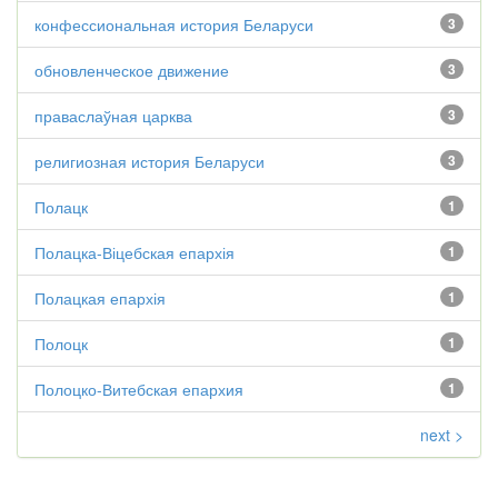
конфессиональная история Беларуси
3
обновленческое движение
3
праваслаўная царква
3
религиозная история Беларуси
3
Полацк
1
Полацка-Віцебская епархія
1
Полацкая епархія
1
Полоцк
1
Полоцко-Витебская епархия
1
next >