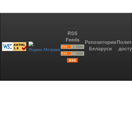
RSS
Feeds
Репозитории
Полит
Беларуси
дост