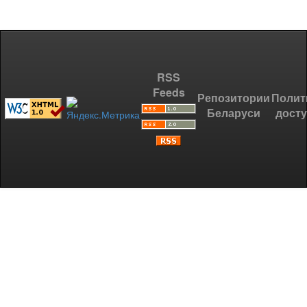
RSS
Feeds
Репозитории
Полит
Беларуси
дост