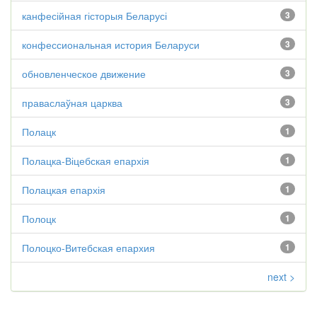
канфесійная гісторыя Беларусі
3
конфессиональная история Беларуси
3
обновленческое движение
3
праваслаўная царква
3
Полацк
1
Полацка-Віцебская епархія
1
Полацкая епархія
1
Полоцк
1
Полоцко-Витебская епархия
1
next >