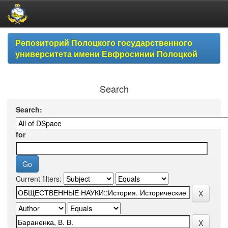
Skip
Репозиторий Полоцкого государственного
navigation
университета имени Евфросинии Полоцкой
Search
Search:
for
Current filters: