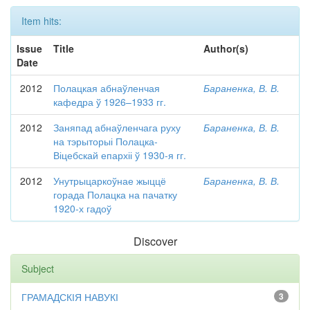
Item hits:
Issue
Title
Author(s)
Date
2012
Полацкая абнаўленчая
Бараненка, В. В.
кафедра ў 1926–1933 гг.
2012
Заняпад абнаўленчага руху
Бараненка, В. В.
на тэрыторыі Полацка-
Віцебскай епархіі ў 1930-я гг.
2012
Унутрыцаркоўнае жыццё
Бараненка, В. В.
горада Полацка на пачатку
1920-х гадоў
Discover
Subject
ГРАМАДСКІЯ НАВУКІ
3