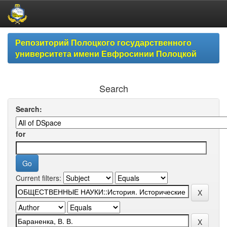
Skip
Репозиторий Полоцкого государственного
navigation
университета имени Евфросинии Полоцкой
Search
Search:
for
Current filters: