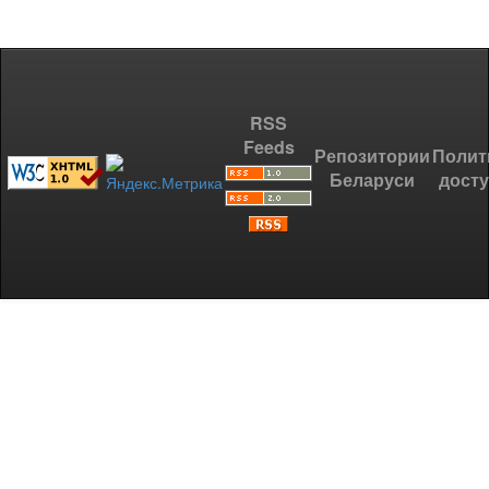
RSS
Feeds
Репозитории
Полит
Беларуси
дост