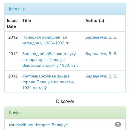
Item hits:
Issue
Title
Author(s)
Date
2012
Полацкая абнаўленчая
Бараненка, В. В.
кафедра ў 1926–1933 гг.
2012
Заняпад абнаўленчага руху
Бараненка, В. В.
на тэрыторыі Полацка-
Віцебскай епархіі ў 1930-я гг.
2012
Унутрыцаркоўнае жыццё
Бараненка, В. В.
горада Полацка на пачатку
1920-х гадоў
Discover
Subject
канфесійная гісторыя Беларусі
3