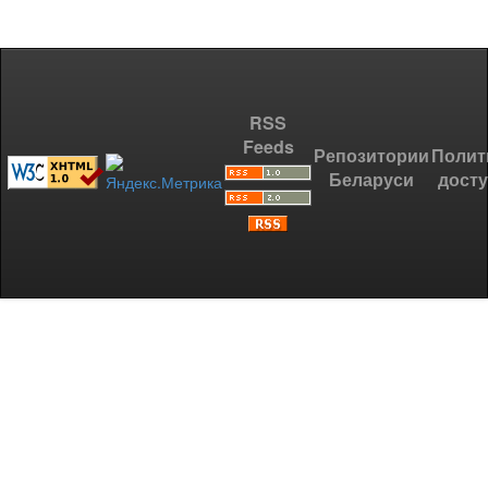
RSS
Feeds
Репозитории
Полит
Беларуси
дост