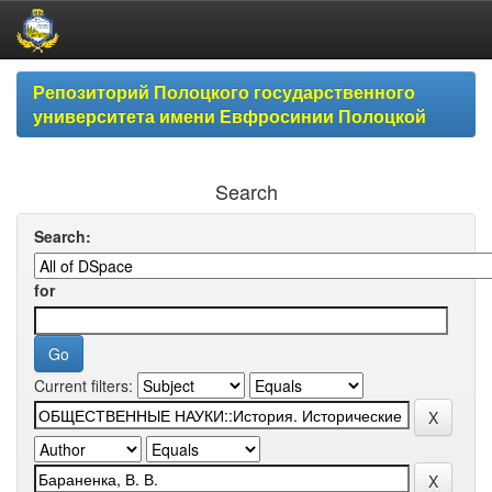
Skip
Репозиторий Полоцкого государственного
navigation
университета имени Евфросинии Полоцкой
Search
Search:
for
Current filters: