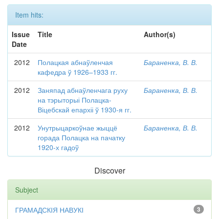
Item hits:
Issue
Title
Author(s)
Date
2012
Полацкая абнаўленчая
Бараненка, В. В.
кафедра ў 1926–1933 гг.
2012
Заняпад абнаўленчага руху
Бараненка, В. В.
на тэрыторыі Полацка-
Віцебскай епархіі ў 1930-я гг.
2012
Унутрыцаркоўнае жыццё
Бараненка, В. В.
горада Полацка на пачатку
1920-х гадоў
Discover
Subject
ГРАМАДСКІЯ НАВУКІ
3