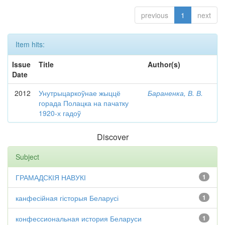
previous
1
next
Item hits:
Issue
Title
Author(s)
Date
2012
Унутрыцаркоўнае жыццё
Бараненка, В. В.
горада Полацка на пачатку
1920-х гадоў
Discover
Subject
ГРАМАДСКІЯ НАВУКІ
1
канфесійная гісторыя Беларусі
1
конфессиональная история Беларуси
1