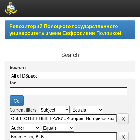
Skip
Репозиторий Полоцкого государственного
navigation
университета имени Евфросинии Полоцкой
Search
Search:
for
Current filters: