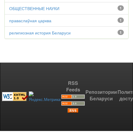
ОБЩЕСТВЕННЫЕ НАУКИ
1
праваслаўная царква
1
религиозная история Беларуси
1
RSS
Feeds
Репозитории
Полит
Беларуси
дост