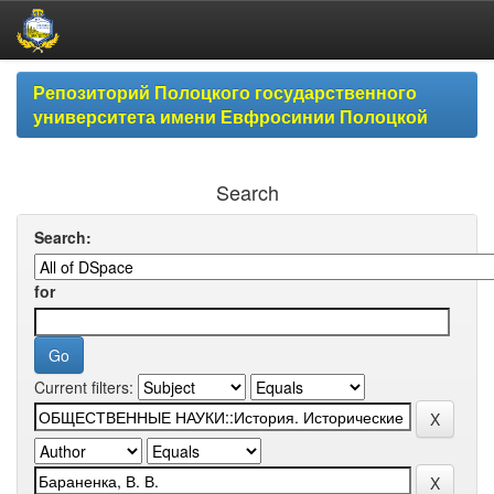
Skip
Репозиторий Полоцкого государственного
navigation
университета имени Евфросинии Полоцкой
Search
Search:
for
Current filters: