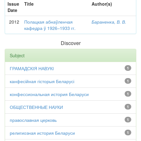
Issue
Title
Author(s)
Date
2012
Полацкая абнаўленчая
Бараненка, В. В.
кафедра ў 1926–1933 гг.
Discover
Subject
ГРАМАДСКІЯ НАВУКІ
1
канфесійная гісторыя Беларусі
1
конфессиональная история Беларуси
1
ОБЩЕСТВЕННЫЕ НАУКИ
1
православная церковь
1
религиозная история Беларуси
1