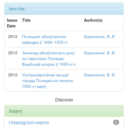
Item hits:
Issue
Title
Author(s)
Date
2012
Полацкая абнаўленчая
Бараненка, В. В.
кафедра ў 1926–1933 гг.
2012
Заняпад абнаўленчага руху
Бараненка, В. В.
на тэрыторыі Полацка-
Віцебскай епархіі ў 1930-я гг.
2012
Унутрыцаркоўнае жыццё
Бараненка, В. В.
горада Полацка на пачатку
1920-х гадоў
Discover
Subject
ГРАМАДСКІЯ НАВУКІ
3