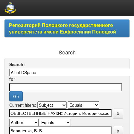
Skip
Репозиторий Полоцкого государственного
navigation
университета имени Евфросинии Полоцкой
Search
Search:
for
Current filters: