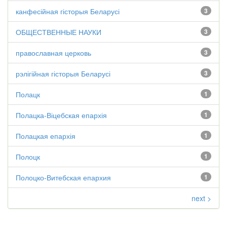
канфесійная гісторыя Беларусі
3
ОБЩЕСТВЕННЫЕ НАУКИ
3
православная церковь
3
рэлігійная гісторыя Беларусі
3
Полацк
1
Полацка-Віцебская епархія
1
Полацкая епархія
1
Полоцк
1
Полоцко-Витебская епархия
1
next >