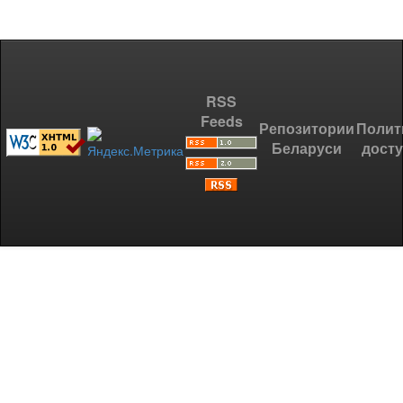
RSS
Feeds
Репозитории
Полит
Беларуси
дост