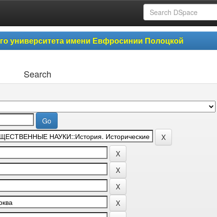
ого университета имени Евфросинии Полоцкой
Search