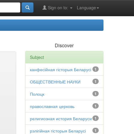
Sign on to:
Language
Discover
Subject
канфесійная гісторыя Беларусі
1
ОБЩЕСТВЕННЫЕ НАУКИ
1
Полоцк
1
православная церковь
1
религиозная история Беларуси
1
рэлігійная гісторыя Беларусі
1