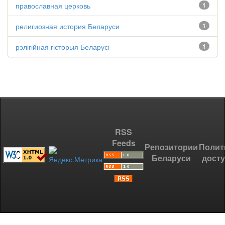
православная церковь
1
религиозная история Беларуси
1
рэлігійная гісторыя Беларусі
1
RSS
Feeds
Репозитории
Полит
Беларуси
дост