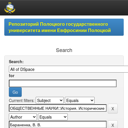
Skip
Репозиторий Полоцкого государственного
navigation
университета имени Евфросинии Полоцкой
Search
Search:
for
Current filters: