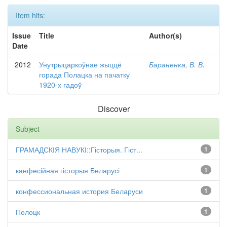
Item hits:
Issue
Title
Author(s)
Date
2012
Унутрыцаркоўнае жыццё
Бараненка, В. В.
горада Полацка на пачатку
1920-х гадоў
Discover
Subject
ГРАМАДСКІЯ НАВУКІ::Гісторыя. Гіст...
1
канфесійная гісторыя Беларусі
1
конфессиональная история Беларуси
1
Полоцк
1