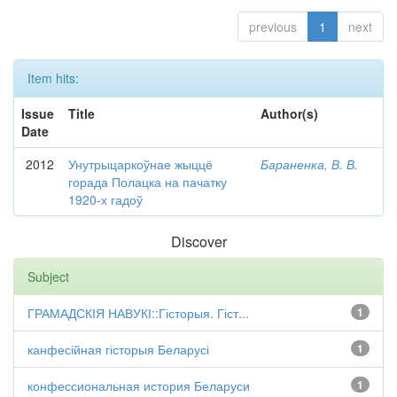
previous
1
next
Item hits:
Issue
Title
Author(s)
Date
2012
Унутрыцаркоўнае жыццё
Бараненка, В. В.
горада Полацка на пачатку
1920-х гадоў
Discover
Subject
ГРАМАДСКІЯ НАВУКІ::Гісторыя. Гіст...
1
канфесійная гісторыя Беларусі
1
конфессиональная история Беларуси
1