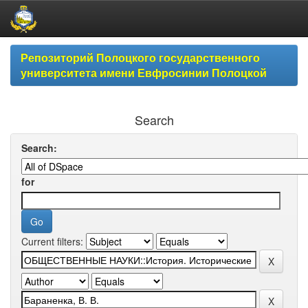
Skip
Репозиторий Полоцкого государственного
navigation
университета имени Евфросинии Полоцкой
Search
Search:
for
Current filters: