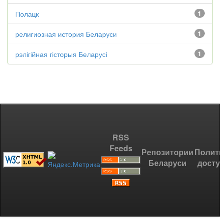
Полацк
1
религиозная история Беларуси
1
рэлігійная гісторыя Беларусі
1
RSS
Feeds
Репозитории
Полит
Беларуси
дост