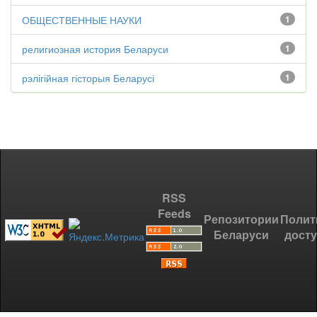
ОБЩЕСТВЕННЫЕ НАУКИ
1
религиозная история Беларуси
1
рэлігійная гісторыя Беларусі
1
RSS
Feeds
Репозитории
Полит
Беларуси
дост