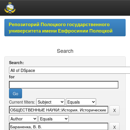
Skip
Репозиторий Полоцкого государственного
navigation
университета имени Евфросинии Полоцкой
Search
Search:
for
Current filters: