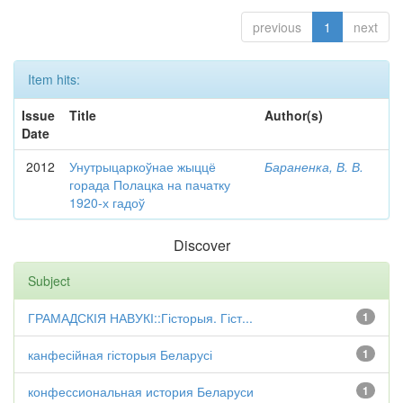
previous
1
next
Item hits:
Issue
Title
Author(s)
Date
2012
Унутрыцаркоўнае жыццё
Бараненка, В. В.
горада Полацка на пачатку
1920-х гадоў
Discover
Subject
ГРАМАДСКІЯ НАВУКІ::Гісторыя. Гіст...
1
канфесійная гісторыя Беларусі
1
конфессиональная история Беларуси
1