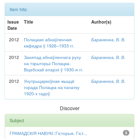
Item hits:
Issue
Title
Author(s)
Date
2012
Полацкая абнаўленчая
Бараненка, В. В.
кафедра ў 1926–1933 гг.
2012
Заняпад абнаўленчага руху
Бараненка, В. В.
на тэрыторыі Полацка-
Віцебскай епархіі ў 1930-я гг.
2012
Унутрыцаркоўнае жыццё
Бараненка, В. В.
горада Полацка на пачатку
1920-х гадоў
Discover
Subject
ГРАМАДСКІЯ НАВУКІ::Гісторыя. Гіст...
3