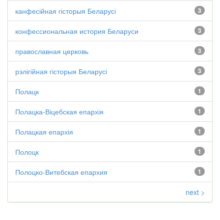
канфесійная гісторыя Беларусі
3
конфессиональная история Беларуси
3
православная церковь
3
рэлігійная гісторыя Беларусі
3
Полацк
1
Полацка-Віцебская епархія
1
Полацкая епархія
1
Полоцк
1
Полоцко-Витебская епархия
1
next >