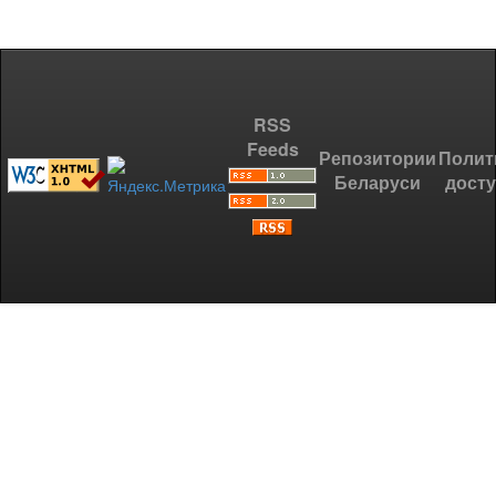
RSS
Feeds
Репозитории
Полит
Беларуси
дост