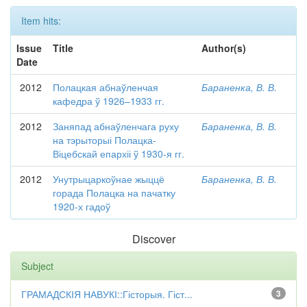
Item hits:
Issue
Title
Author(s)
Date
2012
Полацкая абнаўленчая
Бараненка, В. В.
кафедра ў 1926–1933 гг.
2012
Заняпад абнаўленчага руху
Бараненка, В. В.
на тэрыторыі Полацка-
Віцебскай епархіі ў 1930-я гг.
2012
Унутрыцаркоўнае жыццё
Бараненка, В. В.
горада Полацка на пачатку
1920-х гадоў
Discover
Subject
ГРАМАДСКІЯ НАВУКІ::Гісторыя. Гіст...
3