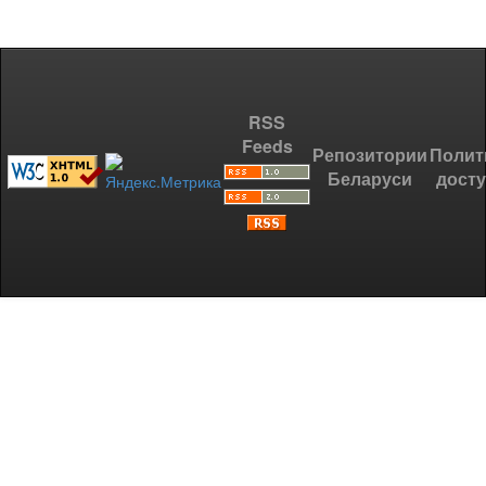
RSS
Feeds
Репозитории
Полит
Беларуси
дост