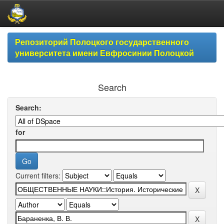
Skip
Репозиторий Полоцкого государственного
navigation
университета имени Евфросинии Полоцкой
Search
Search:
for
Current filters: