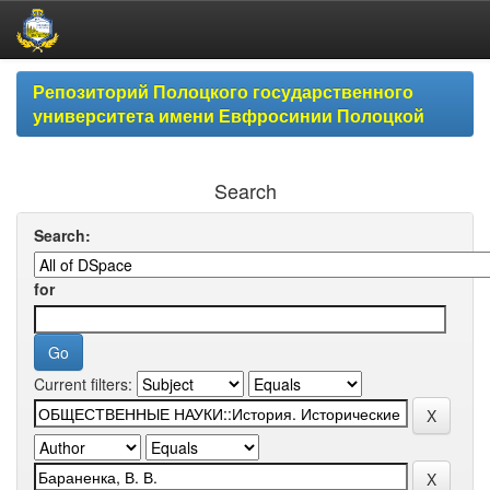
Skip
Репозиторий Полоцкого государственного
navigation
университета имени Евфросинии Полоцкой
Search
Search:
for
Current filters: