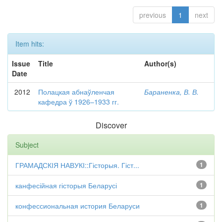
previous
1
next
Item hits:
Issue
Title
Author(s)
Date
2012
Полацкая абнаўленчая
Бараненка, В. В.
кафедра ў 1926–1933 гг.
Discover
Subject
ГРАМАДСКІЯ НАВУКІ::Гісторыя. Гіст...
1
канфесійная гісторыя Беларусі
1
конфессиональная история Беларуси
1