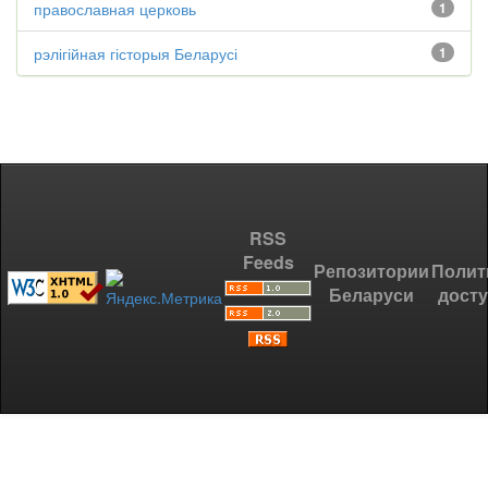
православная церковь
1
рэлігійная гісторыя Беларусі
1
RSS
Feeds
Репозитории
Полит
Беларуси
дост