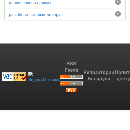
православная церковь
1
рэлігійная гісторыя Беларусі
1
RSS
Feeds
Репозитории
Полит
Беларуси
дост