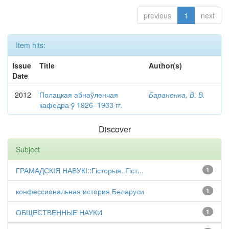
previous
1
next
Item hits:
Issue
Title
Author(s)
Date
2012
Полацкая абнаўленчая
Бараненка, В. В.
кафедра ў 1926–1933 гг.
Discover
Subject
ГРАМАДСКІЯ НАВУКІ::Гісторыя. Гіст...
1
конфессиональная история Беларуси
1
ОБЩЕСТВЕННЫЕ НАУКИ
1