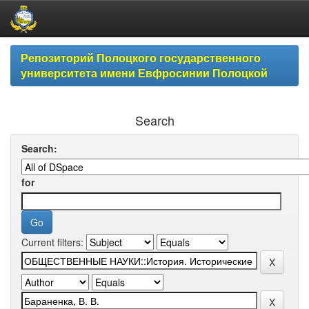
Skip
Репозиторий Полоцкого государственного
navigation
университета имени Евфросинии Полоцкой
Search
Search:
for
Current filters: