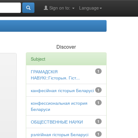
Sign on to:
Language
Discover
Subject
ГРАМАДСКІЯ
1
НАВУКІ::Гісторыя. Гіст...
канфесійная гісторыя Беларусі
1
конфессиональная история
1
Беларуси
ОБЩЕСТВЕННЫЕ НАУКИ
1
рэлігійная гісторыя Беларусі
1