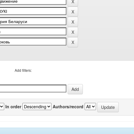
Add filters:
In order
Authors/record