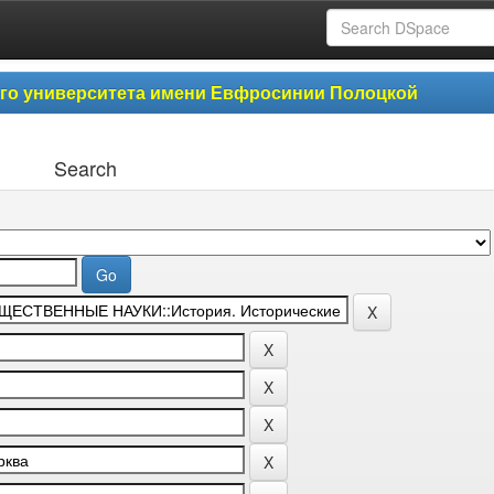
ого университета имени Евфросинии Полоцкой
Search