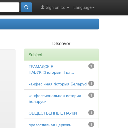
Sign on to:
Language
Discover
Subject
ГРАМАДСКІЯ
1
НАВУКІ::Гісторыя. Гіст...
канфесійная гісторыя Беларусі
1
конфессиональная история
1
Беларуси
ОБЩЕСТВЕННЫЕ НАУКИ
1
православная церковь
1