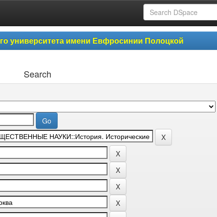
ого университета имени Евфросинии Полоцкой
Search