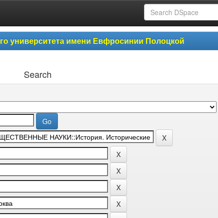
ого университета имени Евфросинии Полоцкой
Search