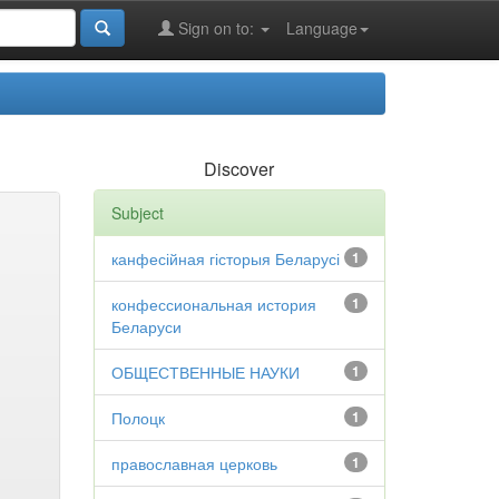
Sign on to:
Language
Discover
Subject
канфесійная гісторыя Беларусі
1
конфессиональная история
1
Беларуси
ОБЩЕСТВЕННЫЕ НАУКИ
1
Полоцк
1
православная церковь
1