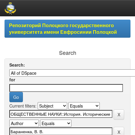
Skip
Репозиторий Полоцкого государственного
navigation
университета имени Евфросинии Полоцкой
Search
Search:
for
Current filters: