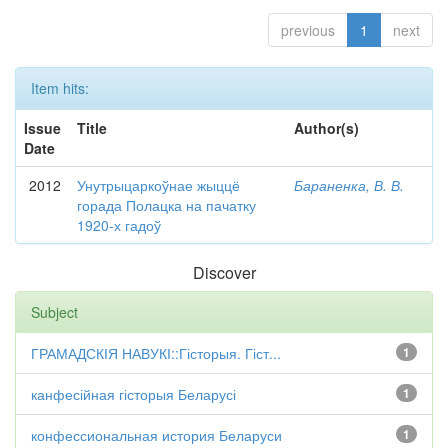
previous
1
next
Item hits:
Issue
Title
Author(s)
Date
2012
Унутрыцаркоўнае жыццё
Бараненка, В. В.
горада Полацка на пачатку
1920-х гадоў
Discover
Subject
ГРАМАДСКІЯ НАВУКІ::Гісторыя. Гіст...
1
канфесійная гісторыя Беларусі
1
конфессиональная история Беларуси
1