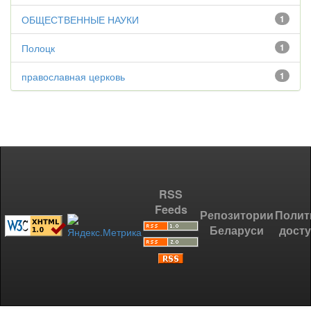
ОБЩЕСТВЕННЫЕ НАУКИ
1
Полоцк
1
православная церковь
1
RSS
Feeds
Репозитории
Полит
Беларуси
дост