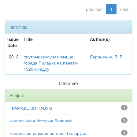
previous
1
next
Item hits:
Issue
Title
Author(s)
Date
2012
Унутрыцаркоўнае жыццё
Бараненка, В. В.
горада Полацка на пачатку
1920-х гадоў
Discover
Subject
ГРАМАДСКІЯ НАВУКІ
1
канфесійная гісторыя Беларусі
1
конфессиональная история Беларуси
1