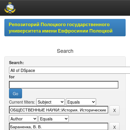
Skip
Репозиторий Полоцкого государственного
navigation
университета имени Евфросинии Полоцкой
Search
Search:
for
Current filters: