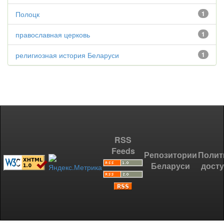
Полоцк
1
православная церковь
1
религиозная история Беларуси
1
RSS
Feeds
Репозитории
Полит
Беларуси
дост