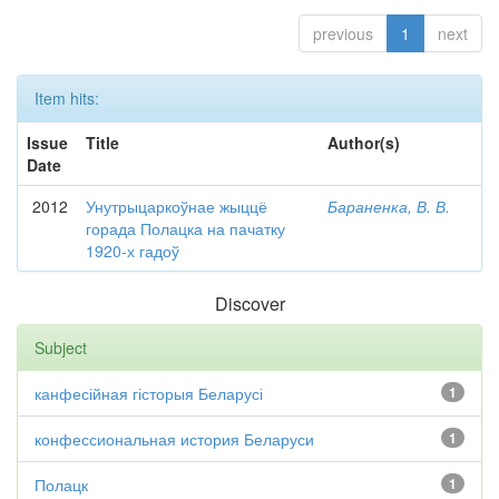
previous
1
next
Item hits:
Issue
Title
Author(s)
Date
2012
Унутрыцаркоўнае жыццё
Бараненка, В. В.
горада Полацка на пачатку
1920-х гадоў
Discover
Subject
канфесійная гісторыя Беларусі
1
конфессиональная история Беларуси
1
Полацк
1