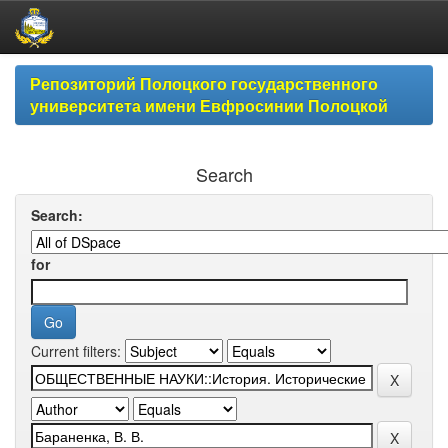
Skip
Репозиторий Полоцкого государственного
navigation
университета имени Евфросинии Полоцкой
Search
Search:
for
Current filters: