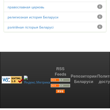
православная церковь
1
религиозная история Беларуси
1
рэлігійная гісторыя Беларусі
1
RSS
Feeds
Репозитории
Полит
Беларуси
дост