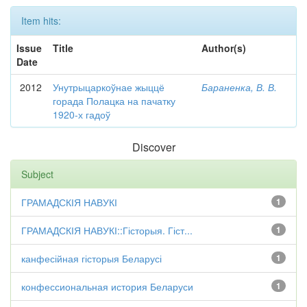
Item hits:
Issue
Title
Author(s)
Date
2012
Унутрыцаркоўнае жыццё
Бараненка, В. В.
горада Полацка на пачатку
1920-х гадоў
Discover
Subject
ГРАМАДСКІЯ НАВУКІ
1
ГРАМАДСКІЯ НАВУКІ::Гісторыя. Гіст...
1
канфесійная гісторыя Беларусі
1
конфессиональная история Беларуси
1