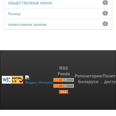
ОБЩЕСТВЕННЫЕ НАУКИ
1
Полоцк
1
православная церковь
1
RSS
Feeds
Репозитории
Полит
Беларуси
дост