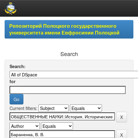
Skip
Репозиторий Полоцкого государственного
navigation
университета имени Евфросинии Полоцкой
Search
Search:
for
Current filters: