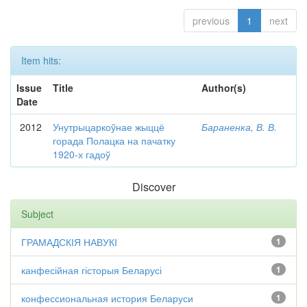
previous
1
next
Item hits:
Issue
Title
Author(s)
Date
2012
Унутрыцаркоўнае жыццё
Бараненка, В. В.
горада Полацка на пачатку
1920-х гадоў
Discover
Subject
ГРАМАДСКІЯ НАВУКІ
1
канфесійная гісторыя Беларусі
1
конфессиональная история Беларуси
1