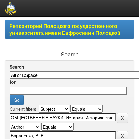
Skip
Репозиторий Полоцкого государственного
navigation
университета имени Евфросинии Полоцкой
Search
Search:
for
Current filters: