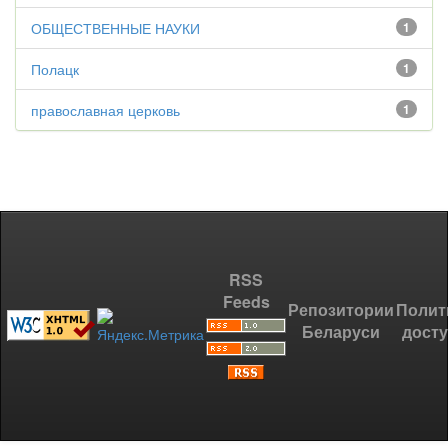
ОБЩЕСТВЕННЫЕ НАУКИ
1
Полацк
1
православная церковь
1
RSS
Feeds
Репозитории
Полит
Беларуси
дост