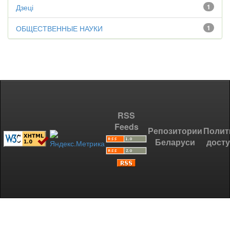
Дзеці
1
ОБЩЕСТВЕННЫЕ НАУКИ
1
RSS
Feeds
Репозитории
Полит
Беларуси
дост