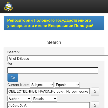
Skip
Репозиторий Полоцкого государственного
navigation
университета имени Евфросинии Полоцкой
Search
Search:
for
Current filters: