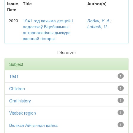
Issue
Title
Author(s)
Date
2020
1941 год вачыма дзяцей і
Лобач, У. А.
;
падлеткаў Віцебшчыны:
Lobach, U.
антрапалагічны дыскурс
ваеннай гісторыі
Discover
Subject
1941
1
Children
1
Oral history
1
Vitebsk region
1
Вялікая Айчынная вайна
1