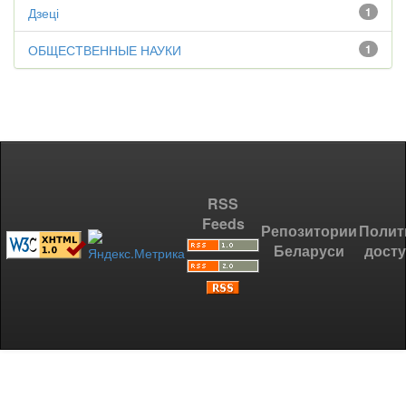
Дзеці
1
ОБЩЕСТВЕННЫЕ НАУКИ
1
RSS
Feeds
Репозитории
Полит
Беларуси
дост