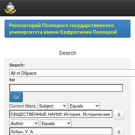
Skip
Репозиторий Полоцкого государственного
navigation
университета имени Евфросинии Полоцкой
Search
Search:
for
Current filters: