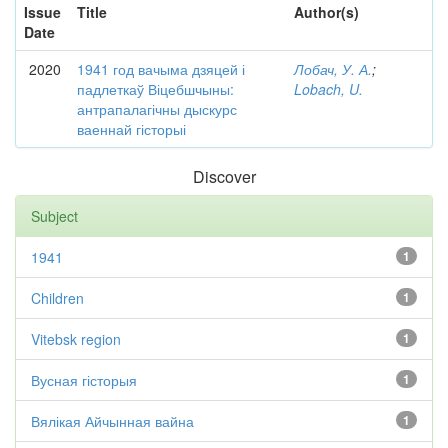
Issue
Title
Author(s)
Date
2020
1941 год вачыма дзяцей і
Лобач, У. А.
;
падлеткаў Віцебшчыны:
Lobach, U.
антрапалагічны дыскурс
ваеннай гісторыі
Discover
Subject
1941
1
Children
1
Vitebsk region
1
Вусная гісторыя
1
Вялікая Айчынная вайна
1