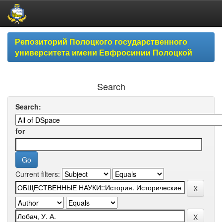
Skip
Репозиторий Полоцкого государственного
navigation
университета имени Евфросинии Полоцкой
Search
Search:
for
Current filters: