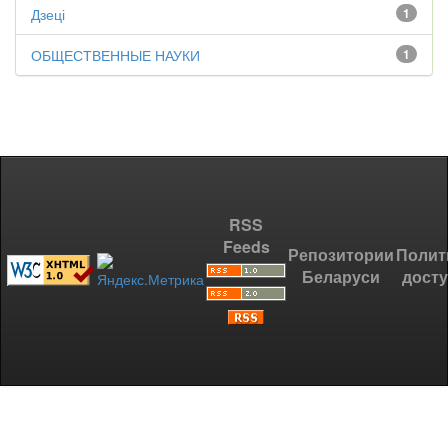
Дзеці
1
ОБЩЕСТВЕННЫЕ НАУКИ
1
RSS
Feeds
Репозитории
Полит
Беларуси
дост