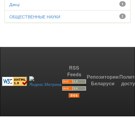
Дзеці
1
ОБЩЕСТВЕННЫЕ НАУКИ
1
RSS
Feeds
Репозитории
Полит
Беларуси
дост