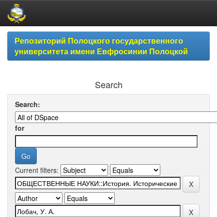
Skip
Репозиторий Полоцкого государственного
navigation
университета имени Евфросинии Полоцкой
Search
Search:
for
Current filters: