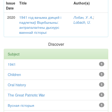
Issue
Title
Author(s)
Date
2020
1941 год вачыма дзяцей і
Лобач, У. А.
;
падлеткаў Віцебшчыны:
Lobach, U.
антрапалагічны дыскурс
ваеннай гісторыі
Discover
Subject
1941
1
Children
1
Oral history
1
The Great Patriotic War
1
Вусная гісторыя
1