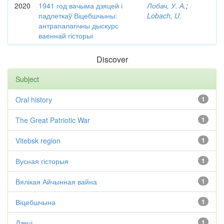
2020
1941 год вачыма дзяцей і
Лобач, У. А.
;
падлеткаў Віцебшчыны:
Lobach, U.
антрапалагічны дыскурс
ваеннай гісторыі
Discover
Subject
Oral history
1
The Great Patriotic War
1
Vitebsk region
1
Вусная гісторыя
1
Вялікая Айчынная вайна
1
Віцебшчына
1
Дзеці
1