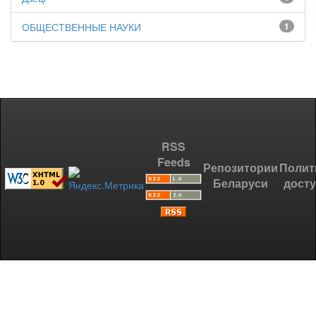
ОБЩЕСТВЕННЫЕ НАУКИ
1
RSS
Feeds
Репозитории
Полит
Беларуси
дост