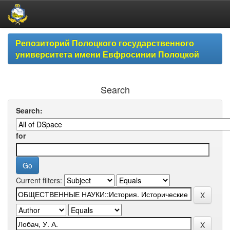
Skip
Репозиторий Полоцкого государственного
navigation
университета имени Евфросинии Полоцкой
Search
Search:
for
Current filters: