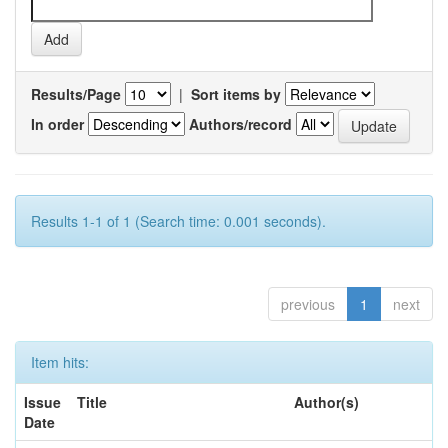
Results/Page
|
Sort items by
In order
Authors/record
Results 1-1 of 1 (Search time: 0.001 seconds).
previous
1
next
Item hits:
Issue
Title
Author(s)
Date