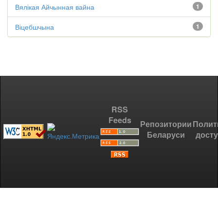
Вялікая Айчынная вайна
1
Віцебшчына
1
RSS
Feeds
Репозитории
Полит
Беларуси
дост