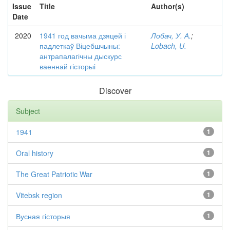
Issue
Title
Author(s)
Date
2020
1941 год вачыма дзяцей і
Лобач, У. А.
;
падлеткаў Віцебшчыны:
Lobach, U.
антрапалагічны дыскурс
ваеннай гісторыі
Discover
Subject
1941
1
Oral history
1
The Great Patriotic War
1
Vitebsk region
1
Вусная гісторыя
1