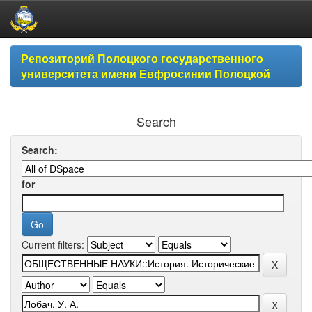
Skip
Репозиторий Полоцкого государственного
navigation
университета имени Евфросинии Полоцкой
Search
Search:
for
Current filters: